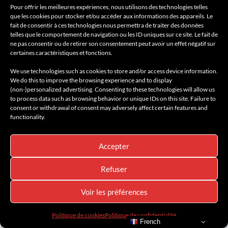
Pour offrir les meilleures expériences, nous utilisons des technologies telles
AMILCAR BEAUTY MAGAZINE
que les cookies pour stocker et/ou accéder aux informations des appareils. Le
AMILCAR FASHION MAGAZINE
fait de consentir à ces technologies nous permettra de traiter des données
telles que le comportement de navigation ou les ID uniques sur ce site. Le fait de
AMILCAR GOURMET MAGAZINE
ne pas consentir ou de retirer son consentement peut avoir un effet négatif sur
certaines caractéristiques et fonctions.
AMILCAR DESIGN MAGAZINE
AMILCAR KIDS MAGAZINE
We use technologies such as cookies to store and/or access device information.
We do this to improve the browsing experience and to display
AMILCAR WATCHES MAGAZINE
(non-)personalized advertising. Consenting to these technologies will allow us
to process data such as browsing behavior or unique IDs on this site. Failure to
AMILCAR SEASIDE MAGAZINE
consent or withdrawal of consent may adversely affect certain features and
AMILCAR TRAVEL MAGAZINE
functionality.
THE RIGHT NUMBER MAGAZINE
ALENA INSPIRATIONS
Accepter
BY RACKEL SELECTIONS
Refuser
Voir les préférences
AMILCAR MAGAZINE & THE RIGHT MAGAZINE
ISSUE:
Politique de cookies
Politique de confidentialité
French