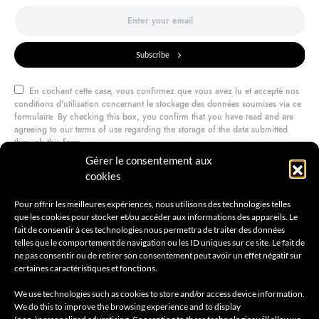
Subscribe
En cochant cette case, vous confirmez que vous avez lu et accepté nos
conditions d'utilisation concernant le stockage des données soumises via ce
formulaire. By checking this box, you confirm that you have read and are
agreeing to our terms of use regarding the storage of the data submitted
through this form.
Gérer le consentement aux
cookies
@amilcarmagazine
Pour offrir les meilleures expériences, nous utilisons des technologies telles
que les cookies pour stocker et/ou accéder aux informations des appareils. Le
fait de consentir à ces technologies nous permettra de traiter des données
telles que le comportement de navigation ou les ID uniques sur ce site. Le fait de
ne pas consentir ou de retirer son consentement peut avoir un effet négatif sur
certaines caractéristiques et fonctions.
We use technologies such as cookies to store and/or access device information.
We do this to improve the browsing experience and to display