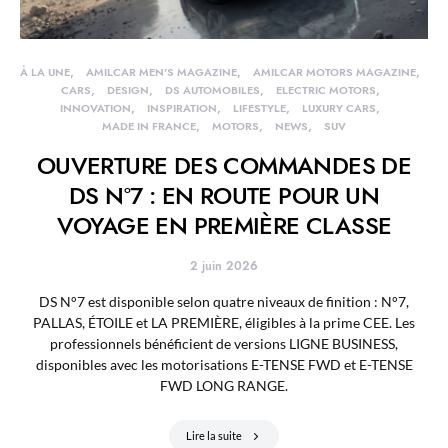
À LA UNE
AMILCAR MEN'S MAGAZINE
AMILCAR MOTORS MAGAZINE
CARS
DESIGN
DS AUTOMOBILES
ELECTRIC MOTORS
INNOVATION
INSPIRATION
LIFESTYLE
LUXURY CARS
MADE IN FRANCE
MOTORS
NEWS
SUV
OUVERTURE DES COMMANDES DE
DS N°7 : EN ROUTE POUR UN
VOYAGE EN PREMIÈRE CLASSE
2 juin 2026
DS N°7 est disponible selon quatre niveaux de finition : N°7,
PALLAS, ÉTOILE et LA PREMIÈRE, éligibles à la prime CEE. Les
professionnels bénéficient de versions LIGNE BUSINESS,
disponibles avec les motorisations E-TENSE FWD et E-TENSE
FWD LONG RANGE.
Lire la suite